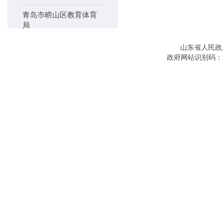
青岛市崂山区教育体育
局
青岛市崂山区交通运输
山东省人民政
局
政府网站识别码：3
青岛市崂山区科学技术
局
青岛市崂山区民政局
崂山区民族宗教事务局
青岛市崂山区农业农村
局
青岛市崂山区人力资源
社会保障局
青岛市崂山区市场监管